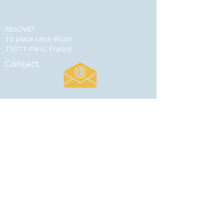
RESOVET
10 place Leon Blum
75011 Paris, France
Contact
Cookies
Mentions légales
© 2023 par SNVEL
Créé avec Wix.com